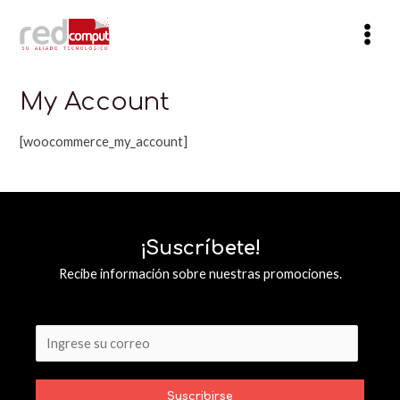
Ir
al
Mai
contenido
Men
My Account
[woocommerce_my_account]
¡Suscríbete!
Recibe información sobre nuestras promociones.
Suscribirse